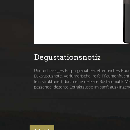
Degustationsnotiz
Undurchlässiges Purpurgranat. Facettenreiches Bou
Eukalyptusnote. Verführerische, reife Pflaumenfruc
fein strukturiert durch eine delikate Röstaromatik. V
passende, dezente Extraktsüsse im sanft ausklingend