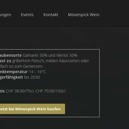
ungen
Events
Kontakt
Mövenpick Wein
aubensorte
Gamaret 50% und Merlot 50%
sst zu
grilliertem Fleisch, milden Käsesorten oder
nfach so zum Geniessen.
inktemperatur
14 – 16°C
gerfähigkeit
bis 2030
eis
CHF 38.00/75cl, CHF 79.00/150cl
Jetzt bei Mövenpick Wein kaufen