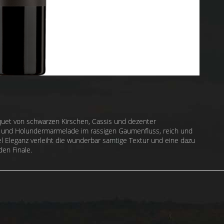
quet von schwarzen Kirschen, Cassis und dezenter
ht und Holundermarmelade im rassigen Gaumenfluss, reich und
iel Eleganz verleiht die wunderbar samtige Textur und eine dazu
en Finale.