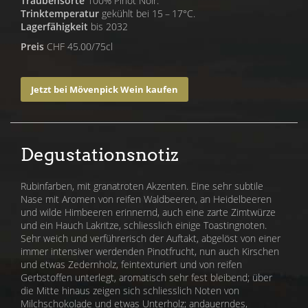
Traubensorte
100% Pinot Noir.
Trinktemperatur
gekühlt bei 15 – 17°C.
Lagerfähigkeit
bis 2032
Preis
CHF 45.00/75cl
Jetzt bei Mövenpick Wein kaufen
Degustationsnotiz
Rubinfarben, mit granatroten Akzenten. Eine sehr subtile
Nase mit Aromen von reifen Waldbeeren, an Heidelbeeren
und wilde Himbeeren erinnernd, auch eine zarte Zimtwürze
und ein Hauch Lakritze, schliesslich einige Toastingnoten.
Sehr weich und verführerisch der Auftakt, abgelöst von einer
immer intensiver werdenden Pinotfrucht, nun auch Kirschen
und etwas Zedernholz, feintexturiert und von reifen
Gerbstoffen unterlegt, aromatisch sehr fest bleibend; über
die Mitte hinaus zeigen sich schliesslich Noten von
Milchschokolade und etwas Unterholz; andauerndes,